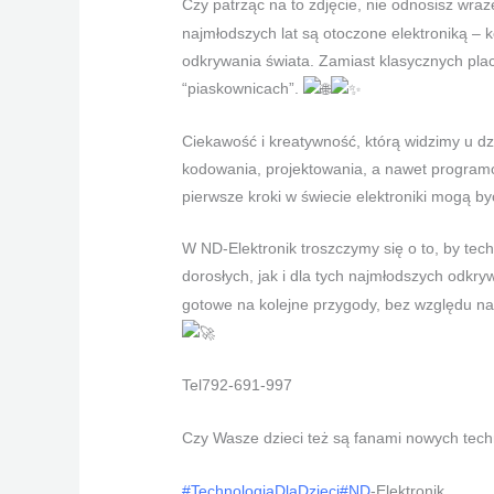
Czy patrząc na to zdjęcie, nie odnosisz wra
najmłodszych lat są otoczone elektroniką – k
odkrywania świata. Zamiast klasycznych plac
“piaskownicach”.
Ciekawość i kreatywność, którą widzimy u dz
kodowania, projektowania, a
nawet programow
pierwsze kroki w świecie elektroniki mogą by
W ND-Elektronik troszczymy się o to, by tec
dorosłych, jak i dla tych najmłodszych odkr
gotowe na kolejne przygody, bez względu na
Tel792-691-997
Czy Wasze dzieci też są fanami nowych tech
#TechnologiaDlaDzieci
#ND
-Elektronik