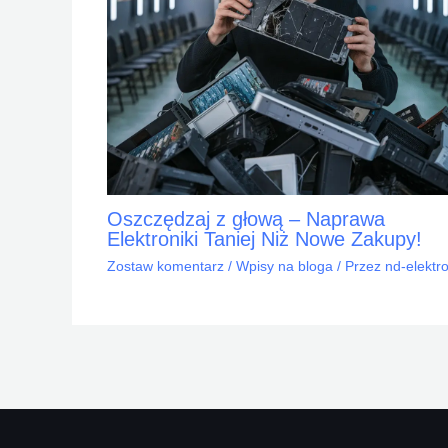
Oszczędzaj z głową – Naprawa
Elektroniki Taniej Niż Nowe Zakupy!
Zostaw komentarz
/
Wpisy na bloga
/ Przez
nd-elektr