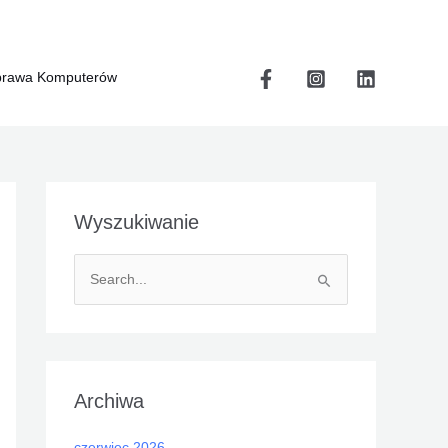
rawa Komputerów
Wyszukiwanie
S
z
u
k
a
Archiwa
j
czerwiec 2026