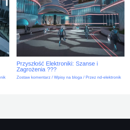
Przyszłość Elektroniki: Szanse i
Zagrożenia ???
onik
Zostaw komentarz
/
Wpisy na bloga
/ Przez
nd-elektronik