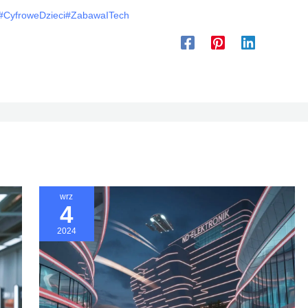
#CyfroweDzieci
#ZabawaITech
wrz
4
2024