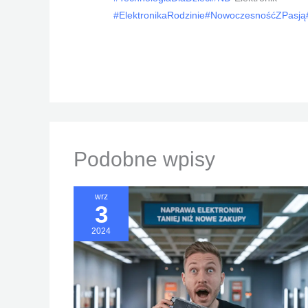
#ElektronikaRodzinie
#NowoczesnośćZPasją
Podobne wpisy
wrz
3
2024