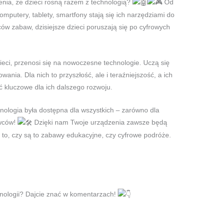
żenia, że dzieci rosną razem z technologią?
Od
omputery, tablety, smartfony stają się ich narzędziami do
ów zabaw, dzisiejsze dzieci poruszają się po cyfrowych
ieci, przenosi się na nowoczesne technologie. Uczą się
ania. Dla nich to przyszłość, ale i teraźniejszość, a ich
ć kluczowe dla ich dalszego rozwoju.
hnologia była dostępna dla wszystkich – zarówno dla
ywców!
Dzięki nam Twoje urządzenia zawsze będą
 to, czy są to zabawy edukacyjne, czy cyfrowe podróże.
nologii? Dajcie znać w komentarzach!