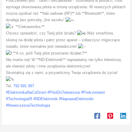
Podczerwień jest **tanio i niezawodnie** stosowana w pilotach, choć
wymaga skierowania pilota w stronę urządzenia. W nowszych pilotach
można spotkać też **fale radiowe (RF)** lub **Bluetooth**, które
działają bez potrzeby „linii wzroku”
.
**Ciekawostka:**
Chcesz sprawdzić, czy Twój pilot działa?
Weź smartfona,
skieruj na diodę pilota i patrz przez aparat – zobaczysz migoczące
światło, które normalnie jest niewidoczne!
**A co, jeśli Twój pilot przestanie działać?**
Nie martw się! W **ND-Elektronik** naprawiamy nie tylko telewizory,
ale również piloty i inne urządzenia elektroniczne!
Skontaktuj się z nami, a przywrócimy Twoje urządzenia do życia!
Tel.
792 691 997
#ElektronikaNaCoDzień
#PilotDoTelewizora
#Podczerwień
#TechnologiaIR
#NDElektronik
#NaprawaElektroniki
#NowoczesnaTechnologia