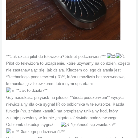
**”Jak działa pilot do telewizora? Sekret podczerwieni”**
Pilot do telewizora to urządzenie, które używamy na co dzień, często
nie zastanawiając się, jak działa. Kluczem do jego działania jest
**technologia podczerwieni (IR)**, która umożliwia bezprzewodową
komunikację z telewizorem lub innymi sprzętami.
**Jak to działa?**
Gdy naciskasz przycisk na pilocie, **dioda podczerwieni** wysyła
niewidzialny dla oka sygnał IR do odbiornika w telewizorze. Każda
funkcja (np. zmiana kanału) ma przypisany unikalny kod, który
zostaje przesłany w formie „migotania” światła podczerwonego.
Odbiornik dekoduje sygnał i…
*głośność się zwiększa!*
**Dlaczego podczerwień?**