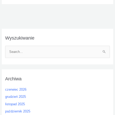
Wyszukiwanie
S
z
u
k
Archiwa
a
j
czerwiec 2026
d
grudzień 2025
l
listopad 2025
a
:
październik 2025