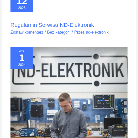
12
2023
Regulamin Serwisu ND-Elektronik
Zostaw komentarz
/
Bez kategorii
/ Przez
nd-elektronik
wrz
1
2024