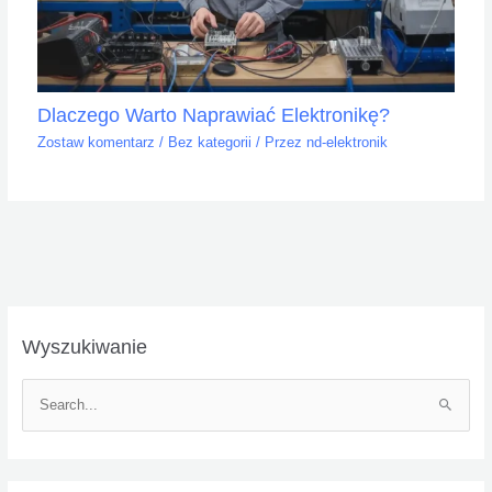
Dlaczego Warto Naprawiać Elektronikę?
Zostaw komentarz
/
Bez kategorii
/ Przez
nd-elektronik
Wyszukiwanie
S
z
u
k