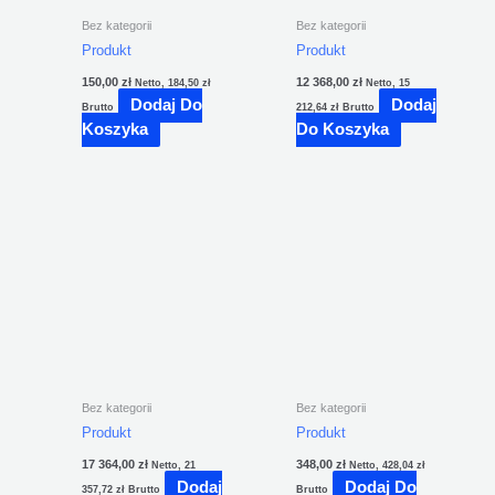
Bez kategorii
Bez kategorii
Produkt
Produkt
150,00
zł
12 368,00
zł
Netto,
184,50
zł
Netto,
15
Dodaj Do
Dodaj
Brutto
212,64
zł
Brutto
Koszyka
Do Koszyka
Bez kategorii
Bez kategorii
Produkt
Produkt
17 364,00
zł
348,00
zł
Netto,
21
Netto,
428,04
zł
Dodaj
Dodaj Do
357,72
zł
Brutto
Brutto