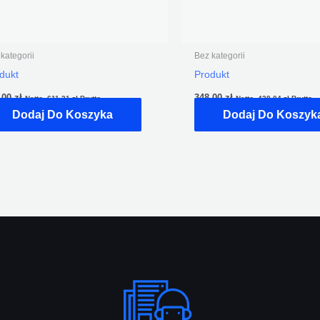
kategorii
Bez kategorii
dukt
Produkt
,00
zł
348,00
zł
Netto,
611,31
zł
Brutto
Netto,
428,04
zł
Brutto
Dodaj Do Koszyka
Dodaj Do Koszyk