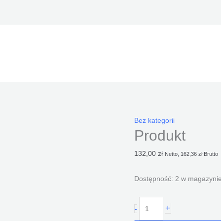
ilość
Bez kategorii
Produkt
Produkt
132,00
zł
Netto,
162,36
zł
Brutto
Dostępność:
2 w magazyni
+
-