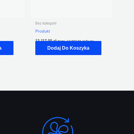
Bez kategorii
Produkt
12 117,00
zł
Netto,
14 903,91
zł
Brutto
a
Dodaj Do Koszyka