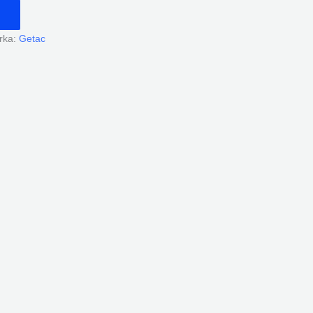
rka:
Getac