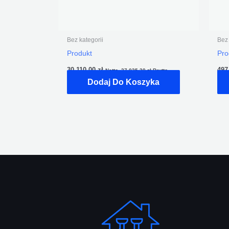
Bez kategorii
Bez 
Produkt
Pro
30 110,00
zł
497
Netto,
37 035,30
zł
Brutto
Dodaj Do Koszyka