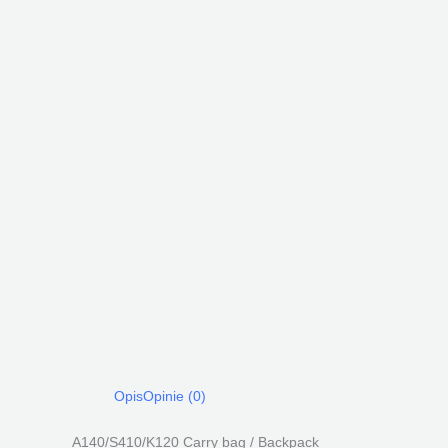
Opis
Opinie (0)
A140/S410/K120 Carry bag / Backpack