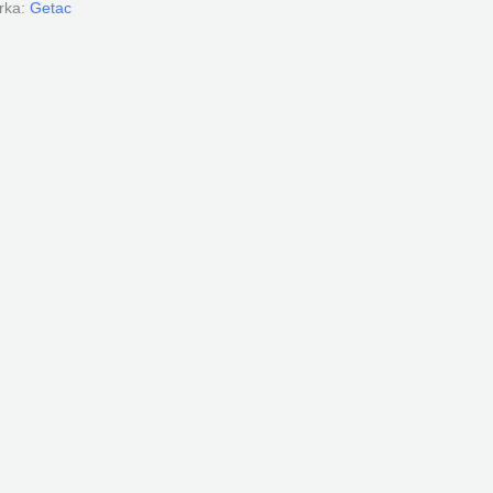
rka:
Getac