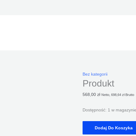
ilość
Bez kategorii
Produkt
Produkt
568,00
zł
Netto,
698,64
zł
Brutto
Dostępność:
1 w magazyni
Dodaj Do Koszyka