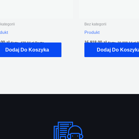
kategorii
Bez kategorii
dukt
Produkt
,00
zł
16 918,00
zł
Netto,
428,04
zł
Brutto
Netto,
20 809,14
zł
B
Dodaj Do Koszyka
Dodaj Do Koszyk