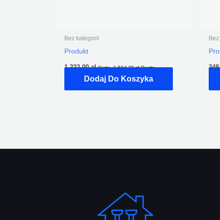
Bez kategorii
Bez 
Produkt
Pro
1 223,00
zł
348
Netto,
1 504,29
zł
Brutto
Dodaj Do Koszyka