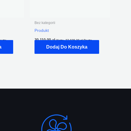
Bez kategorii
Produkt
30 110,00
zł
rutto
Netto,
37 035,30
zł
Brutto
a
Dodaj Do Koszyka