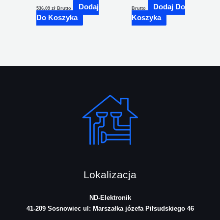
Dodaj
Dodaj Do
536,09
zł
Brutto
Brutto
Do Koszyka
Koszyka
Lokalizacja
ND-Elektronik
41-209 Sosnowiec
ul: Marszałka józefa Piłsudskiego 46